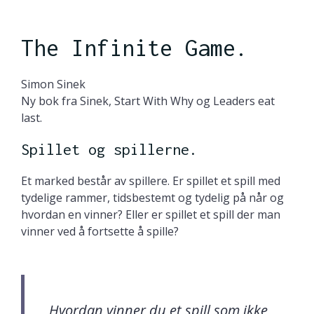
The Infinite Game.
Simon Sinek
Ny bok fra Sinek, Start With Why og Leaders eat
last.
Spillet og spillerne.
Et marked består av spillere. Er spillet et spill med
tydelige rammer, tidsbestemt og tydelig på når og
hvordan en vinner? Eller er spillet et spill der man
vinner ved å fortsette å spille?
Hvordan vinner du et spill som ikke