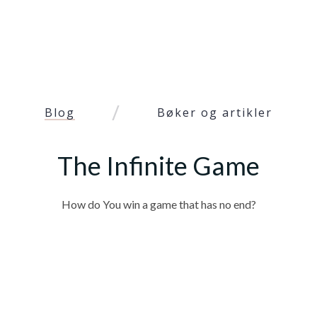
/
Blog
Bøker og artikler
The Infinite Game
How do You win a game that has no end?