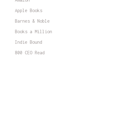
Apple Books
Barnes & Noble
Books a Million
Indie Bound
800 CEO Read