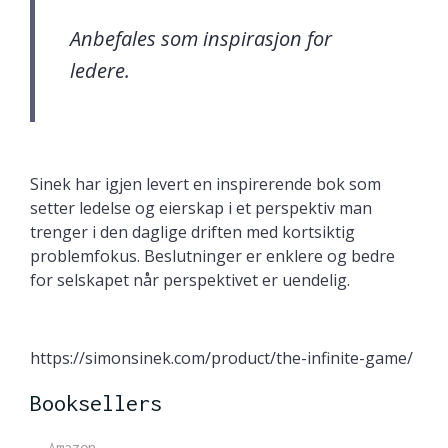
Anbefales som inspirasjon for
ledere.
Sinek har igjen levert en inspirerende bok som
setter ledelse og eierskap i et perspektiv man
trenger i den daglige driften med kortsiktig
problemfokus. Beslutninger er enklere og bedre
for selskapet når perspektivet er uendelig.
https://simonsinek.com/product/the-infinite-game/
Booksellers
Amazon