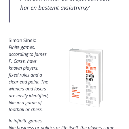
har en bestemt avslutning?
Simon Sinek:
Finite games,
according to James
P. Carse, have
known players,
fixed rules and a
clear end point. The
winners and losers
are easily identified,
like in a game of
football or chess.
In infinite games,
like business or politics or life itself, the players come