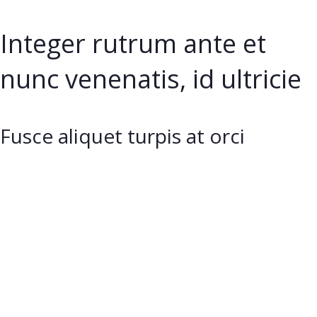
Integer rutrum ante et
nunc venenatis, id ultricie
Fusce aliquet turpis at orci
bibendum, non convallis justo
tempor.
Vestibulum ante ipsum primis in faucibus orci luctus et
ultrices posuere cubilia curae. Integer rutrum ante et nunc
venenatis, id ultricies risus ultricies.
Praesent nec orci at nulla consequat
congue ut non arcu.