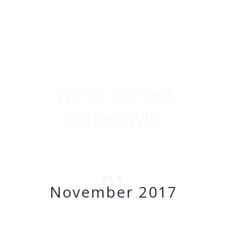
We've started
CoffeeStyle.
01
November 2017