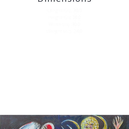
Lenght (in):
30.0
Height (in)
30.0
Width (in):
30.0
Weight (oz):
24.0